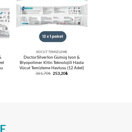
VÜCUT TEMIZLEME
&
DoctorSilverIon Gümüş Iyon &
zel
Biyopolimer Kitin Teknolojili Hasta
su
Vücut Temizleme Havlusu (12 Adet)
Orijinal
Şu
361,70
₺
253,20
₺
ı:
fiyat:
andaki
70₺
361,70₺.
fiyat:
253,20₺.
60₺
E