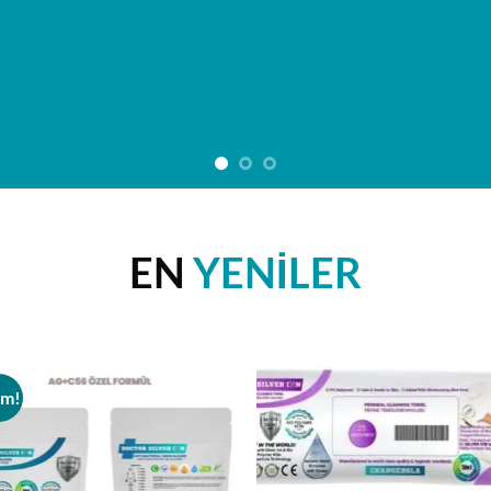
EN
YENİLER
im!