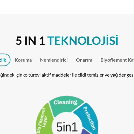
5 IN 1
TEKNOLOJİSİ
lik
Koruma
Nemlendirici
Onarım
Biyoflement Ka
ğindeki çinko türevi aktif maddeler ile cildi temizler ve yağ dengesi