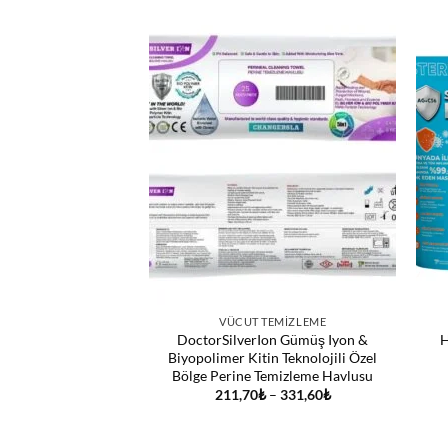
VÜCUT TEMIZLEME
DoctorSilverIon Gümüş Iyon &
H
Biyopolimer Kitin Teknolojili Özel
Bölge Perine Temizleme Havlusu
Fiyat
211,70
₺
–
331,60
₺
aralığı:
211,70₺
-