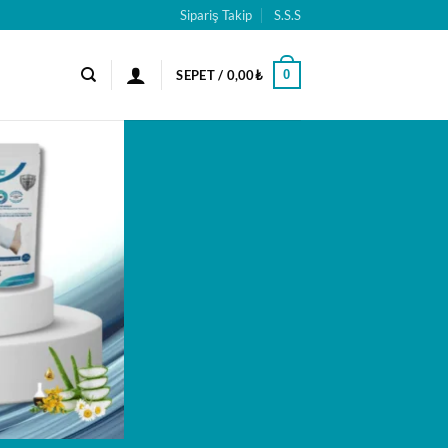
Sipariş Takip
S.S.S
0
SEPET /
0,00
₺