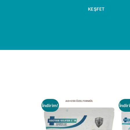
KEŞFET
İndirim!
İndir