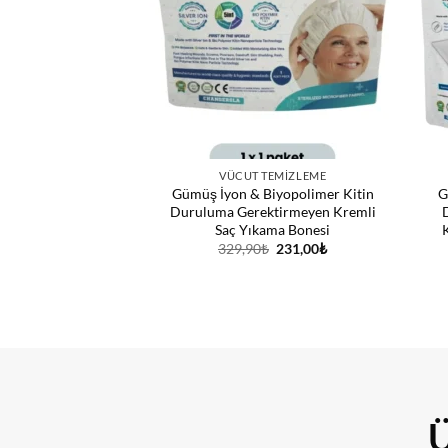
VÜCUT TEMIZLEME
Gümüş İyon & Biyopolimer Kitin
G
Duruluma Gerektirmeyen Kremli
Saç Yıkama Bonesi
Orijinal
Şu
329,90
₺
231,00
₺
fiyat:
andaki
329,90₺.
fiyat:
231,00₺.