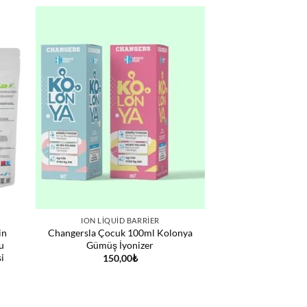
ION LIQUID BARRIER
in
Changersla Çocuk 100ml Kolonya
u
Gümüş İyonizer
i
150,00
₺
i
0₺.