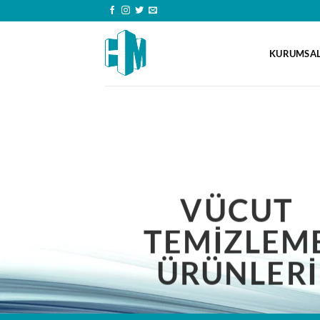
İçeriğe
atla
KURUMSA
VÜCUT
TEMİZLEM
ÜRÜNLERİ