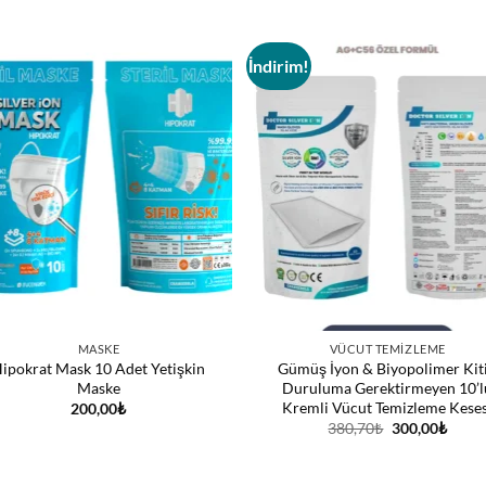
İndirim!
MASKE
VÜCUT TEMIZLEME
ipokrat Mask 10 Adet Yetişkin
Gümüş İyon & Biyopolimer Kit
Maske
Duruluma Gerektirmeyen 10’l
Kremli Vücut Temizleme Keses
200,00
₺
Orijinal
Şu
380,70
₺
300,00
₺
fiyat:
andak
380,70₺.
fiyat:
300,0