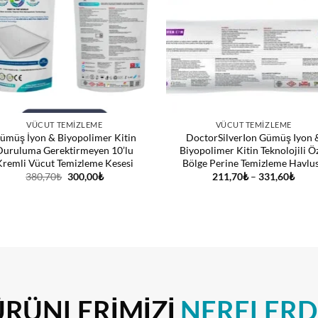
VÜCUT TEMIZLEME
VÜCUT TEMIZLEME
ümüş İyon & Biyopolimer Kitin
DoctorSilverIon Gümüş Iyon 
Duruluma Gerektirmeyen 10’lu
Biyopolimer Kitin Teknolojili Ö
Kremli Vücut Temizleme Kesesi
Bölge Perine Temizleme Havlu
Orijinal
Şu
Fiyat
380,70
₺
300,00
₺
211,70
₺
–
331,60
₺
fiyat:
andaki
aralığ
380,70₺.
fiyat:
211,
300,00₺.
-
331,
ÜRÜNLERİMİZİ
NERELERD