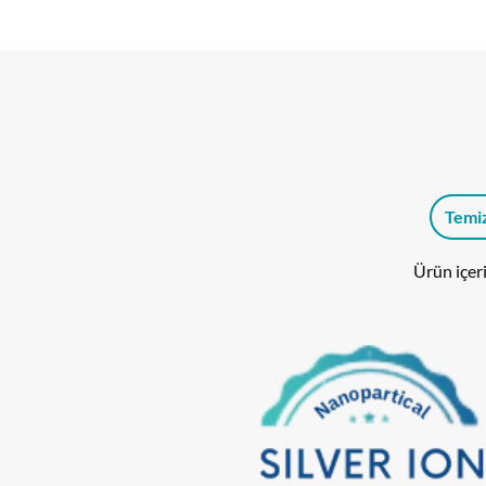
331,60₺
Temiz
Ürün içeri