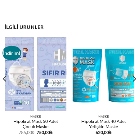
İLGILI ÜRÜNLER
İndirim!
MASKE
MASKE
Hipokrat Mask 50 Adet
Hipokrat Mask 40 Adet
Çocuk Maske
Yetişkin Maske
Orijinal
Şu
785,00
₺
750,00
₺
620,00
₺
fiyat:
andaki