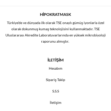
785,00₺.
fiyat:
750,00₺.
HİPOKRATMASK
Türkiye’de ve dünyada ilk olarak TSE onaylı gümüş iyonlarla özel
olarak dokunmuş kumaş teknolojisini kullanmaktadır. TSE
Uluslararası Akredite Laboratuvarlarında en yüksek mikrobiyoloji
raporunu almıştır.
İLETİŞİM
Hesabım
Sipariş Takip
S.S.S
İletişim