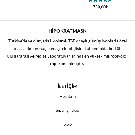
5 üzerinden
750,00
₺
.
5
oy aldı
HİPOKRATMASK
Türkiye’de ve dünyada ilk olarak TSE onaylı gümüş iyonlarla özel
olarak dokunmuş kumaş teknolojisini kullanmaktadır. TSE
Uluslararası Akredite Laboratuvarlarında en yüksek mikrobiyoloji
raporunu almıştır.
İLETİŞİM
Hesabım
Sipariş Takip
S.S.S