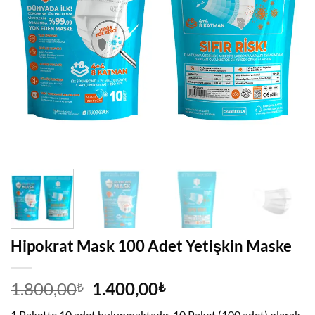
Hipokrat Mask 100 Adet Yetişkin Maske
Orijinal
Şu
1.800,00
1.400,00
₺
₺
fiyat:
andaki
1 Pakette 10 adet bulunmaktadır. 10 Paket (100 adet) olarak