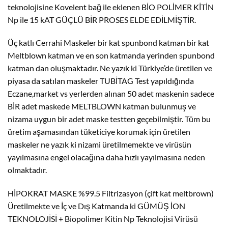
teknolojisine Kovelent bağ ile eklenen BİO POLİMER KİTİN
Np ile 15 kAT GÜÇLÜ BİR PROSES ELDE EDİLMİŞTİR.
Üç katlı Cerrahi Maskeler bir kat spunbond katman bir kat
Meltblown katman ve en son katmanda yerinden spunbond
katman dan oluşmaktadır. Ne yazık ki Türkiye’de üretilen ve
piyasa da satılan maskeler TUBİTAG Test yapıldığında
Eczane,market vs yerlerden alınan 50 adet maskenin sadece
BİR adet maskede MELTBLOWN katman bulunmuş ve
nizama uygun bir adet maske testten geçebilmiştir. Tüm bu
üretim aşamasından tüketiciye korumak için üretilen
maskeler ne yazık ki nizami üretilmemekte ve virüsün
yayılmasına engel olacağına daha hızlı yayılmasına neden
olmaktadır.
HİPOKRAT MASKE %99.5 Filtrizasyon (çift kat meltbrown)
Üretilmekte ve İç ve Dış Katmanda ki GÜMÜŞ İON
TEKNOLOJİSİ + Biopolimer Kitin Np Teknolojisi Virüsü