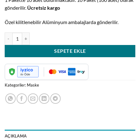
1.800,00₺.
fiyat:
gönderilir.
Ücretsiz kargo
1.400,00₺.
Özel kilitlenebilir Alüminyum ambalajlarda gönderilir.
Hipokrat Mask 100 Adet Yetişkin Maske adet
SEPETE EKLE
Kategoriler:
Maske
AÇIKLAMA