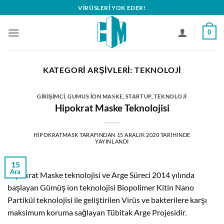
İçeriğe
VIRÜSLERI YOK EDER!
atla
0
KATEGORI ARŞIVLERI:
TEKNOLOJI
GIRIŞIMCI
,
GUMUS İON MASKE
,
STARTUP
,
TEKNOLOJI
Hipokrat Maske Teknolojisi
HIPOKRATMASK
TARAFINDAN
15 ARALIK 2020
TARIHINDE
YAYINLANDI
15
Ara
Hipokrat Maske teknolojisi ve Arge Süreci 2014 yılında
başlayan Gümüş ion teknolojisi Biopolimer Kitin Nano
Partikül teknolojisi ile geliştirilen Virüs ve bakterilere karşı
maksimum koruma sağlayan Tübitak Arge Projesidir.