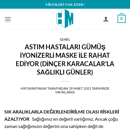
İçeriğe
VIRÜSLERI YOK EDER!
atla
0
GENEL
ASTIM HASTALARI GÜMÜŞ
İYONİZERLİ MASKE İLE RAHAT
EDİYOR (DİNÇER KARACALAR’LA
SAĞLIKLI GÜNLER)
HIPOKRATMASK
TARAFINDAN
29 MART 2021
TARIHINDE
YAYINLANDI
SIK ARALIKLARLA DEĞERLENDİRİLME
OLASI RİSKLERİ
AZALTIYOR
Sağlığımız en değerli varlığımız. Ancak çoğu
zaman sağlığımızın değerini ona sahipken değil de