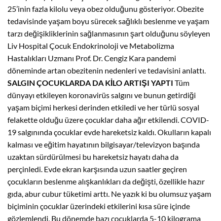
25’inin fazla kilolu veya obez olduğunu gösteriyor. Obezite
tedavisinde yaşam boyu sürecek sağlıklı beslenme ve yaşam
tarzı değişikliklerinin sağlanmasının şart olduğunu söyleyen
Liv Hospital Çocuk Endokrinoloji ve Metabolizma
Hastalıkları Uzmanı Prof. Dr. Cengiz Kara pandemi
döneminde artan obezitenin nedenleri ve tedavisini anlattı.
SALGIN ÇOCUKLARDA DA KİLO ARTIŞI YAPTI
Tüm
dünyayı etkileyen koronavirüs salgını ve bunun getirdiği
yaşam biçimi herkesi derinden etkiledi ve her türlü sosyal
felakette olduğu üzere çocuklar daha ağır etkilendi. COVID-
19 salgınında çocuklar evde hareketsiz kaldı. Okulların kapalı
kalması ve eğitim hayatının bilgisayar/televizyon başında
uzaktan sürdürülmesi bu hareketsiz hayatı daha da
perçinledi. Evde ekran karşısında uzun saatler geçiren
çocukların beslenme alışkanlıkları da değişti, özellikle hazır
gıda, abur cubur tüketimi arttı. Ne yazık ki bu olumsuz yaşam
biçiminin çocuklar üzerindeki etkilerini kısa süre içinde
gözlemlendi. Bu dönemde bazı çocuklarda 5-10 kilograma