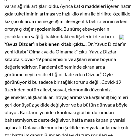
varan ağırlık artışları oldu. Ayrıca katkı maddeleri içeren hazır
gıda tüketiminin artması ve hızlı kilo alımı ile birlikte, özellikle
kız çocuklarda meme gelişimi ile ergenlik belirtilerinin erken
ortaya çıktığını gözlemledik. Bu süreç ebeveynlerin
çocuklarının sağlığı hakkındaki endişelerini de artırdı.
Yavuz Dizdar’ın beklenen kitabı çıktı…
Dr. Yavuz Dizdar’ın
yeni kitabı “Olmak ya da Olmamak” çıktı. Yavuz Dizdar
kitapta, Covid-19 pandemisini ve aşıları enine boyuna
değerlendiriyor. Pandemi döneminde ekranlarda
görünmemeyi tercih ettiğini ifade eden Dizdar,” Öyle
görünüyor ki bu sadece bir sağlık sorunu değil. Covid-19
üzerinden bütün ailevi, sosyal, ekonomik düzenimiz,
gelenekler, alışkanlıklar, ihtiyaçlarımız ve karşılanış biçimleri
geri dönüşsüz şekilde değişiyor ve bu bütün dünyada böyle
oluyor. Kartların yeniden karılması gibi bir durumdan
bahsetmiyoruz; deste değişiyor, hatta masa kapanıp yenisi
açılacak. Dolayısı ile bunu bu şekilde medyada anlatmak çok
zor hatta imkansız. Bundan dolayı da tüm soruları ve