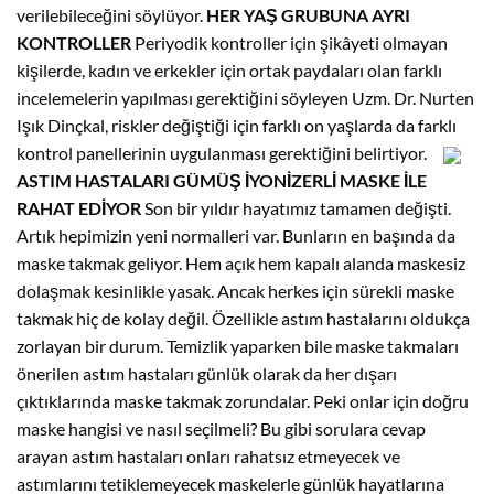
verilebileceğini söylüyor.
HER YAŞ GRUBUNA AYRI
KONTROLLER
Periyodik kontroller için şikâyeti olmayan
kişilerde, kadın ve erkekler için ortak paydaları olan farklı
incelemelerin yapılması gerektiğini söyleyen Uzm. Dr. Nurten
Işık Dinçkal, riskler değiştiği için farklı on yaşlarda da farklı
kontrol panellerinin uygulanması gerektiğini belirtiyor.
ASTIM HASTALARI GÜMÜŞ İYONİZERLİ MASKE İLE
RAHAT EDİYOR
Son bir yıldır hayatımız tamamen değişti.
Artık hepimizin yeni normalleri var. Bunların en başında da
maske takmak geliyor. Hem açık hem kapalı alanda maskesiz
dolaşmak kesinlikle yasak. Ancak herkes için sürekli maske
takmak hiç de kolay değil. Özellikle astım hastalarını oldukça
zorlayan bir durum. Temizlik yaparken bile maske takmaları
önerilen astım hastaları günlük olarak da her dışarı
çıktıklarında maske takmak zorundalar. Peki onlar için doğru
maske hangisi ve nasıl seçilmeli? Bu gibi sorulara cevap
arayan astım hastaları onları rahatsız etmeyecek ve
astımlarını tetiklemeyecek maskelerle günlük hayatlarına