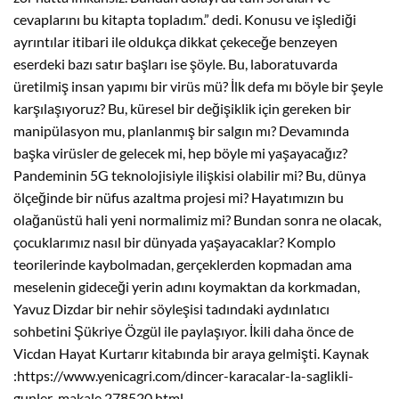
cevaplarını bu kitapta topladım.” dedi. Konusu ve işlediği
ayrıntılar itibari ile oldukça dikkat çekeceğe benzeyen
eserdeki bazı satır başları ise şöyle. Bu, laboratuvarda
üretilmiş insan yapımı bir virüs mü? İlk defa mı böyle bir şeyle
karşılaşıyoruz? Bu, küresel bir değişiklik için gereken bir
manipülasyon mu, planlanmış bir salgın mı? Devamında
başka virüsler de gelecek mi, hep böyle mi yaşayacağız?
Pandeminin 5G teknolojisiyle ilişkisi olabilir mi? Bu, dünya
ölçeğinde bir nüfus azaltma projesi mi? Hayatımızın bu
olağanüstü hali yeni normalimiz mi? Bundan sonra ne olacak,
çocuklarımız nasıl bir dünyada yaşayacaklar? Komplo
teorilerinde kaybolmadan, gerçeklerden kopmadan ama
meselenin gideceği yerin adını koymaktan da korkmadan,
Yavuz Dizdar bir nehir söyleşisi tadındaki aydınlatıcı
sohbetini Şükriye Özgül ile paylaşıyor. İkili daha önce de
Vicdan Hayat Kurtarır kitabında bir araya gelmişti. Kaynak
:https://www.yenicagri.com/dincer-karacalar-la-saglikli-
gunler-makale,278520.html