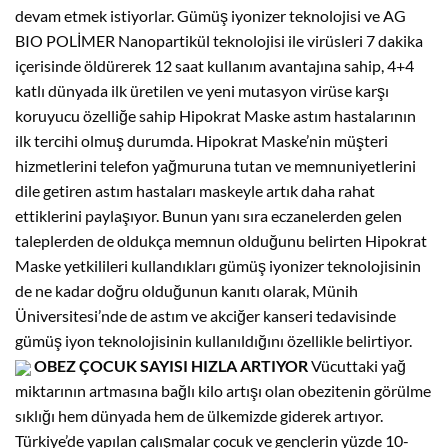
devam etmek istiyorlar. Gümüş iyonizer teknolojisi ve AG
BIO POLİMER Nanopartikül teknolojisi ile virüsleri 7 dakika
içerisinde öldürerek 12 saat kullanım avantajına sahip, 4+4
katlı dünyada ilk üretilen ve yeni mutasyon virüse karşı
koruyucu özelliğe sahip Hipokrat Maske astım hastalarının
ilk tercihi olmuş durumda. Hipokrat Maske’nin müşteri
hizmetlerini telefon yağmuruna tutan ve memnuniyetlerini
dile getiren astım hastaları maskeyle artık daha rahat
ettiklerini paylaşıyor. Bunun yanı sıra eczanelerden gelen
taleplerden de oldukça memnun olduğunu belirten Hipokrat
Maske yetkilileri kullandıkları gümüş iyonizer teknolojisinin
de ne kadar doğru olduğunun kanıtı olarak, Münih
Üniversitesi’nde de astım ve akciğer kanseri tedavisinde
gümüş iyon teknolojisinin kullanıldığını özellikle belirtiyor.
OBEZ ÇOCUK SAYISI HIZLA ARTIYOR
Vücuttaki yağ
miktarının artmasına bağlı kilo artışı olan obezitenin görülme
sıklığı hem dünyada hem de ülkemizde giderek artıyor.
Türkiye’de yapılan çalışmalar çocuk ve gençlerin yüzde 10-