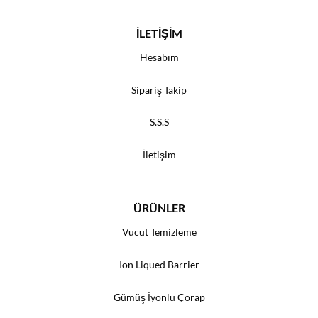
İLETİŞİM
Hesabım
Sipariş Takip
S.S.S
İletişim
ÜRÜNLER
Vücut Temizleme
Ion Liqued Barrier
Gümüş İyonlu Çorap