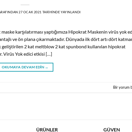
ARAFINDAN
27 OCAK 2021
TARIHINDE YAYINLANDI
maske karşılatırması yaptığımıza Hipokrat Maskenin virüs yok ed
antajlı ve ön plana çıkarmaktadır. Dünyada ilk dört artı dört katma
 geliştirilen 2 kat meltblow 2 kat spunbond kullanılan hipokrat
Virüs Yok edici etkisi […]
OKUMAYA DEVAM EDIN
→
Bir yorum 
ÜRÜNLER
GÜVEN