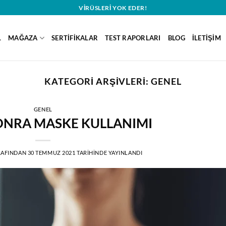
VIRÜSLERI YOK EDER!
L
MAĞAZA
SERTIFIKALAR
TEST RAPORLARI
BLOG
İLETIŞIM
KATEGORI ARŞIVLERI:
GENEL
GENEL
ONRA MASKE KULLANIMI
RAFINDAN
30 TEMMUZ 2021
TARIHINDE YAYINLANDI