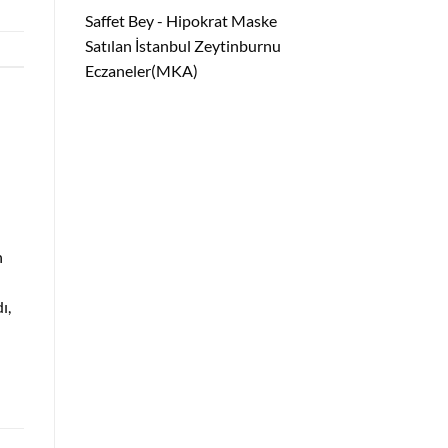
Saffet Bey
-
Hipokrat Maske
Satılan İstanbul Zeytinburnu
Eczaneler(MKA)
n
ı,