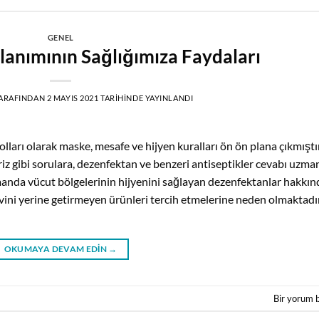
GENEL
anımının Sağlığımıza Faydaları
ARAFINDAN
2 MAYIS 2021
TARIHINDE YAYINLANDI
rı olarak maske, mesafe ve hijyen kuralları ön ön plana çıkmıştır
iz gibi sorulara, dezenfektan ve benzeri antiseptikler cevabı uzma
amanda vücut bölgelerinin hijyenini sağlayan dezenfektanlar hakkın
evini yerine getirmeyen ürünleri tercih etmelerine neden olmaktadır
OKUMAYA DEVAM EDIN
→
Bir yorum 