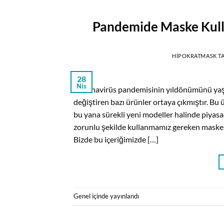
Pandemide Maske Kull
HIPOKRATMASK
T
28
Nis
Koronavirüs pandemisinin yıldönümünü yaşad
değiştiren bazı ürünler ortaya çıkmıştır. Bu
bu yana sürekli yeni modeller halinde piyasa
zorunlu şekilde kullanmamız gereken maskel
Bizde bu içeriğimizde […]
Genel
içinde yayınlandı