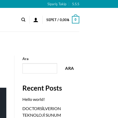
Sipariş Takip
S.S.S
0
SEPET /
0,00
₺
Ara
ARA
Recent Posts
Hello world!
DOCTORSİLVERION
TEKNOLOJİ SUNUM