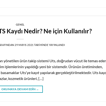
GENEL
S Kaydı Nedir? Ne için Kullanılır?
ARAFINDAN
29 MAYIS 2021
TARIHINDE YAYINLANDI
an yönetilen ürün takip sistemi Uts, doğrudan vücut ile temas ede
dirim işlemlerinin yapıldığı yeni bir sistemdir. Ürünün üretiminden,
basamaklar Uts’ye kayıt yapılarak gerçekleştirilmektedir. Uts kayd
azlar, kozmetik ürünleri, […]
OKUMAYA DEVAM EDIN
→