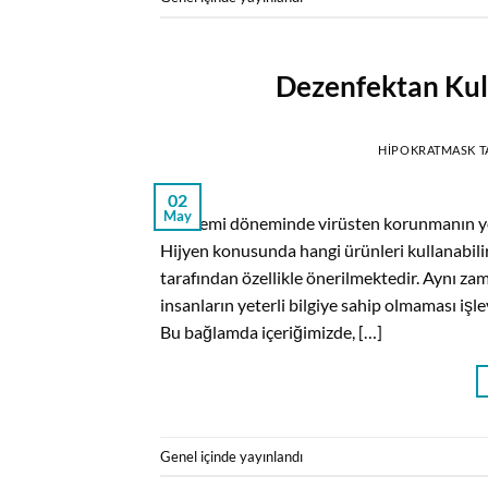
Dezenfektan Kull
HIPOKRATMASK
T
02
May
Pandemi döneminde virüsten korunmanın yolla
Hijyen konusunda hangi ürünleri kullanabilir
tarafından özellikle önerilmektedir. Aynı z
insanların yeterli bilgiye sahip olmaması işl
Bu bağlamda içeriğimizde, […]
Genel
içinde yayınlandı