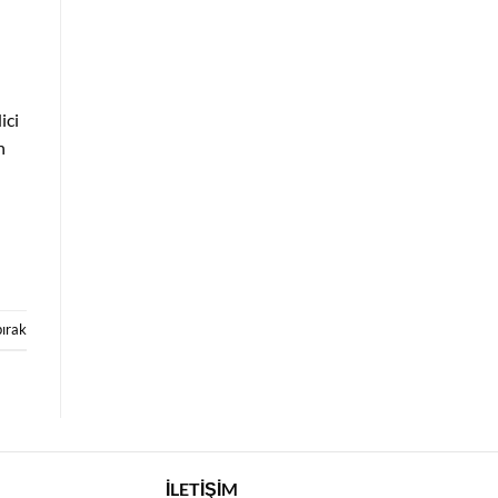
ici
n
bırak
İLETİŞİM