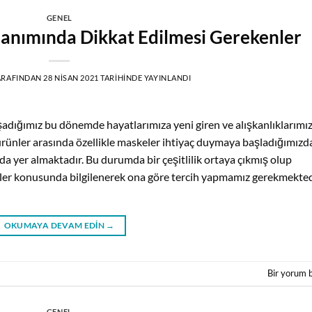
GENEL
anımında Dikkat Edilmesi Gerekenler
ARAFINDAN
28 NISAN 2021
TARIHINDE YAYINLANDI
ığımız bu dönemde hayatlarımıza yeni giren ve alışkanlıklarımız
 ürünler arasında özellikle maskeler ihtiyaç duymaya başladığımızd
da yer almaktadır. Bu durumda bir çeşitlilik ortaya çıkmış olup
er konusunda bilgilenerek ona göre tercih yapmamız gerekmekted
OKUMAYA DEVAM EDIN
→
Bir yorum 
GENEL