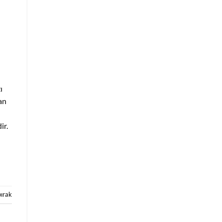
ı
an
ir.
bırak