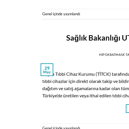
Genel
içinde yayınlandı
Sağlık Bakanlığı UT
HIPOKRATMASK
T
29
May
İlaç ve Tıbbi Cihaz Kurumu (TİTCK) tarafınd
tıbbi cihazlar için direkt olarak takip ve bil
dağıtım ve satış aşamalarına kadar olan tüm 
Türkiye’de üretilen veya ithal edilen tıbbi cih
Genel
içinde yayınlandı